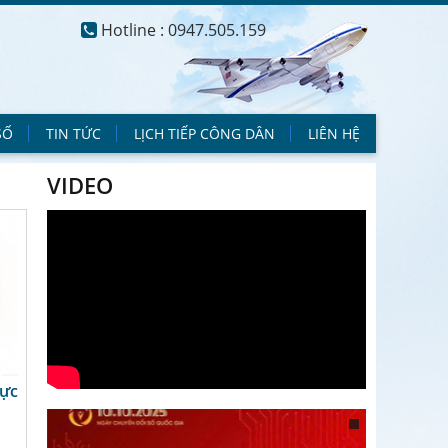
Hotline : 0947.505.159
SỐ
TIN TỨC
LỊCH TIẾP CÔNG DÂN
LIÊN HỆ
VIDEO
ực