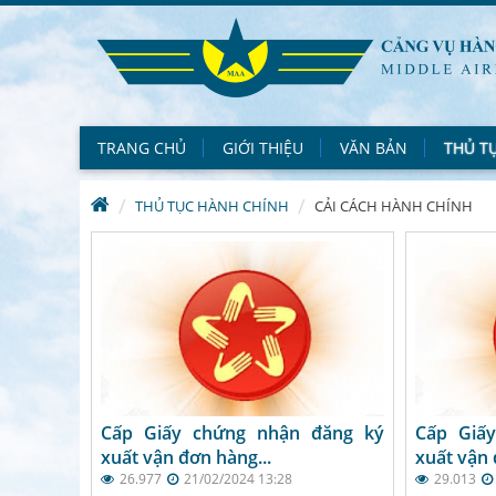
TRANG CHỦ
GIỚI THIỆU
VĂN BẢN
THỦ T
THỦ TỤC HÀNH CHÍNH
CẢI CÁCH HÀNH CHÍNH
Cấp Giấy chứng nhận đăng ký
Cấp Giấ
xuất vận đơn hàng...
xuất vận 
26.977
21/02/2024 13:28
29.013