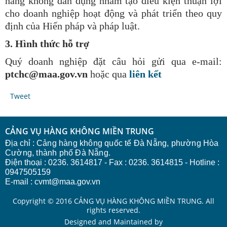
hàng không dân dụng nhằm tạo điều kiện thuận lợi
cho doanh nghiệp hoạt động và phát triển theo quy
định của Hiến pháp và pháp luật.
3. Hình thức hỗ trợ
Quý doanh nghiệp đ
ặt câu hỏi gửi qua e-mail:
ptchc@maa.gov.vn
hoặc qua
liên kết
Tweet
CẢNG VỤ HÀNG KHÔNG MIỀN TRUNG
Địa chỉ :
Cảng hàng không quốc tế Đà Nẵng, phường Hòa
Cường, thành phố Đà Nẵng.
Điện thoại : 0236. 3614817 - Fax : 0236. 3614815 - Hotline :
0947505159
E-mail : cvmt@maa.gov.vn
Copyright © 2016 CẢNG VỤ HÀNG KHÔNG MIỀN TRUNG. All
rights reserved.
Designed and Maintained by