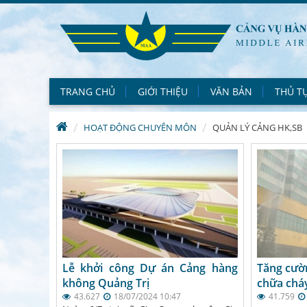
TRANG CHỦ
GIỚI THIỆU
VĂN BẢN
THỦ T
HOẠT ĐỘNG CHUYÊN MÔN
QUẢN LÝ CẢNG HK,SB
Lễ khởi công Dự án Cảng hàng
Tăng cườ
không Quảng Trị
chữa cháy
43.627
18/07/2024 10:47
41.759