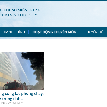
ỤC HÀNH CHÍNH
HOẠT ĐỘNG CHUYÊN MÔN
CHUYỂN ĐỔI 
ng công tác phòng cháy,
 trong tình...
13/06/2024 14:01