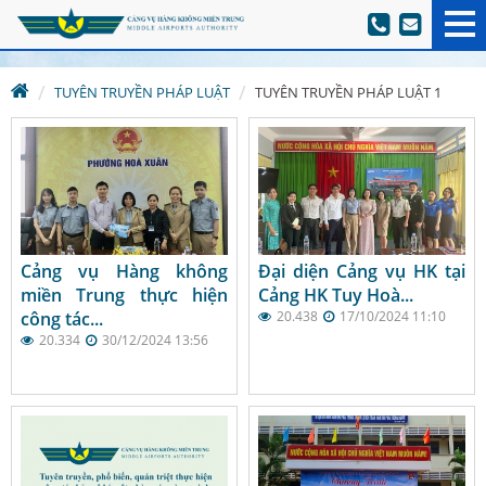
TUYÊN TRUYỀN PHÁP LUẬT
TUYÊN TRUYỀN PHÁP LUẬT 1
Cảng vụ Hàng không
Đại diện Cảng vụ HK tại
miền Trung thực hiện
Cảng HK Tuy Hoà...
công tác...
20.438
17/10/2024 11:10
20.334
30/12/2024 13:56