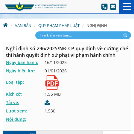
VĂN BẢN
QUY PHẠM PHÁP LUẬT
NGHỊ ĐỊNH
Nghị định số 296/2025/NĐ-CP quy định về cưỡng chế
thi hành quyết định xử phạt vi phạm hành chính
Ngày ban hành:
16/11/2025
Ngày hiệu lực:
01/01/2026
Loại tệp:
Kích cỡ:
1.55 MB
Tải về:
Lượt xem:
1.530
Nội dung: