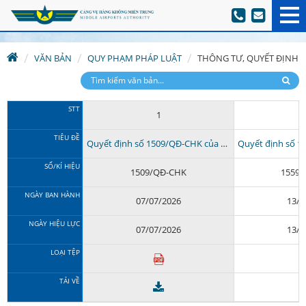
VĂN BẢN
QUY PHẠM PHÁP LUẬT
THÔNG TƯ, QUYẾT ĐỊNH
STT
1
TIÊU ĐỀ
Quyết định số 1509/QĐ-CHK của Cục Hàng không Việt Nam Quyết...
SỐ/KÍ HIỆU
1509/QĐ-CHK
1559/
NGÀY BAN HÀNH
07/07/2026
13/0
NGÀY HIỆU LỰC
07/07/2026
13/0
LOẠI TỆP
TẢI VỀ