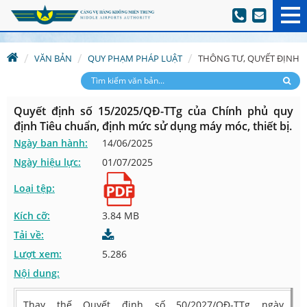
VĂN BẢN
QUY PHẠM PHÁP LUẬT
THÔNG TƯ, QUYẾT ĐỊNH
Quyết định số 15/2025/QĐ-TTg của Chính phủ quy
định Tiêu chuẩn, định mức sử dụng máy móc, thiết bị.
Ngày ban hành:
14/06/2025
Ngày hiệu lực:
01/07/2025
Loại tệp:
Kích cỡ:
3.84 MB
Tải về:
Lượt xem:
5.286
Nội dung:
Thay thế Quyết định số 50/2027/QĐ-TTg ngày