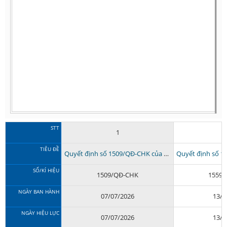
STT
1
TIÊU ĐỀ
Quyết định số 1509/QĐ-CHK của Cục Hàng không Việt Nam Quyết...
SỐ/KÍ HIỆU
1509/QĐ-CHK
1559/
NGÀY BAN HÀNH
07/07/2026
13/0
NGÀY HIỆU LỰC
07/07/2026
13/0