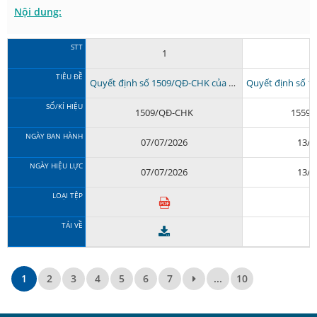
Nội dung:
STT
1
TIÊU ĐỀ
Quyết định số 1509/QĐ-CHK của Cục Hàng không Việt Nam Quyết...
SỐ/KÍ HIỆU
1509/QĐ-CHK
1559/
NGÀY BAN HÀNH
07/07/2026
13/0
NGÀY HIỆU LỰC
07/07/2026
13/0
LOẠI TỆP
TẢI VỀ
1
2
3
4
5
6
7
...
10