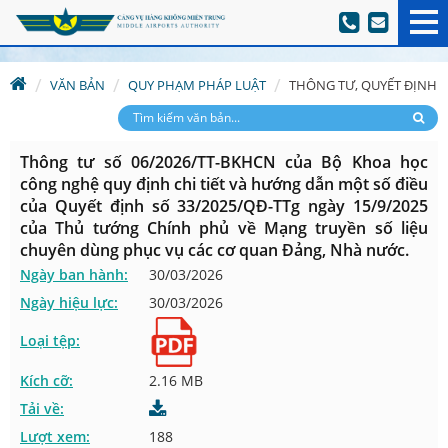
VĂN BẢN
QUY PHẠM PHÁP LUẬT
THÔNG TƯ, QUYẾT ĐỊNH
Thông tư số 06/2026/TT-BKHCN của Bộ Khoa học
công nghệ quy định chi tiết và hướng dẫn một số điều
của Quyết định số 33/2025/QĐ-TTg ngày 15/9/2025
của Thủ tướng Chính phủ về Mạng truyền số liệu
chuyên dùng phục vụ các cơ quan Đảng, Nhà nước.
Ngày ban hành:
30/03/2026
Ngày hiệu lực:
30/03/2026
Loại tệp:
Kích cỡ:
2.16 MB
Tải về:
Lượt xem:
188