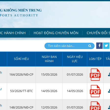
ỤC HÀNH CHÍNH
HOẠT ĐỘNG CHUYÊN MÔN
CHUYỂN ĐỔI 
NGÀY BAN
NGÀY HIỆU
SỐ/KÍ HIỆU
LOẠI TỆP
TẢ
HÀNH
LỰC
nh
164/2026/NĐ-CP
15/05/2026
01/07/2026
tư
53/2026/TT-BTC
14/05/2026
14/05/2026
nh
148/2026/NĐ-CP
12/05/2026
01/07/2026