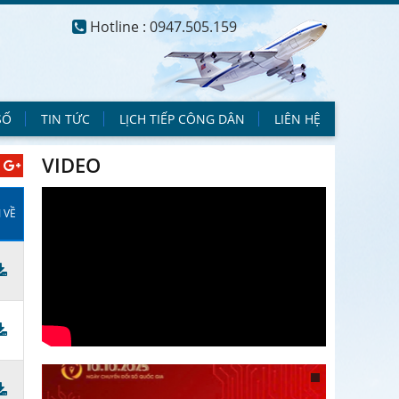
Hotline : 0947.505.159
SỐ
TIN TỨC
LỊCH TIẾP CÔNG DÂN
LIÊN HỆ
VIDEO
I VỀ