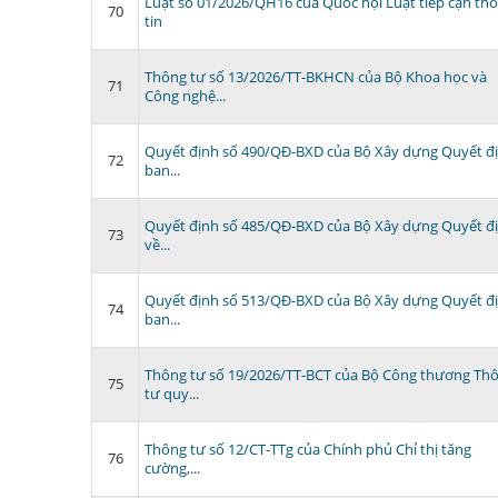
Luật số 01/2026/QH16 của Quốc hội Luật tiếp cận th
70
tin
Thông tư số 13/2026/TT-BKHCN của Bộ Khoa học và
71
Công nghệ...
Quyết định số 490/QĐ-BXD của Bộ Xây dựng Quyết đ
72
ban...
Quyết định số 485/QĐ-BXD của Bộ Xây dựng Quyết đ
73
về...
Quyết định số 513/QĐ-BXD của Bộ Xây dựng Quyết đ
74
ban...
Thông tư số 19/2026/TT-BCT của Bộ Công thương Th
75
tư quy...
Thông tư số 12/CT-TTg của Chính phủ Chỉ thị tăng
76
cường,...