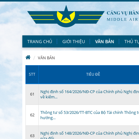
TRANG CHỦ
GIỚI THIỆU
VĂN BẢN
THỦ T
VĂN BẢN
STT
TIÊU ĐỀ
Nghị định số 164/2026/NĐ-CP của Chính phủ Nghị đị
61
về kiểm...
Thông tư số 53/2026/TT-BTC của Bộ Tài chính Thông 
62
hướng...
Nghị định số 148/2026/NĐ-CP của Chính phủ Nghị đị
63
sửa đổi,...